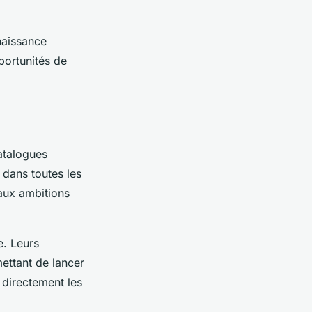
naissance
pportunités de
atalogues
 dans toutes les
aux ambitions
e. Leurs
mettant de lancer
 directement les