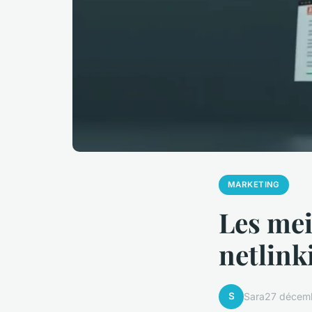
MARKETING
Les mei
netlink
S
Sara
27 décem