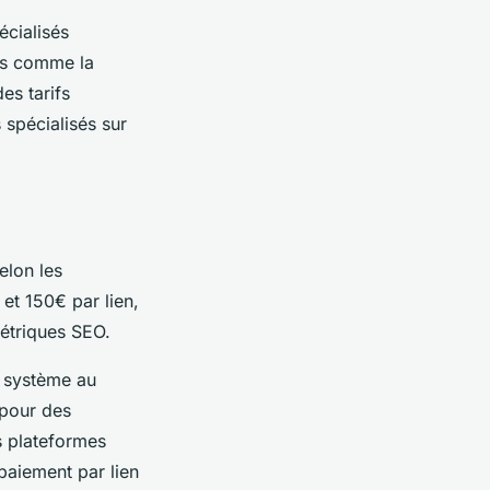
écialisés
es comme la
es tarifs
spécialisés sur
selon les
 et 150€ par lien,
métriques SEO.
e système au
 pour des
s plateformes
paiement par lien