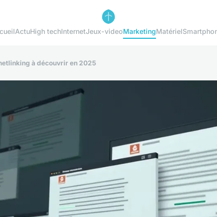
cueil
Actu
High tech
Internet
Jeux-video
Marketing
Matériel
Smartpho
netlinking à découvrir en 2025