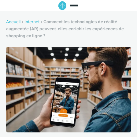
Accueil
›
Internet
›
Comment les technologies de réalité
augmentée (AR) peuvent-elles enrichir les expériences de
shopping en ligne ?