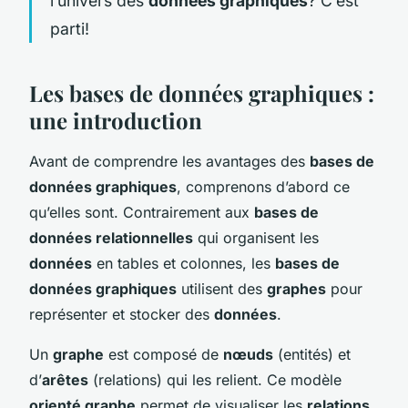
l’univers des
données graphiques
? C’est
parti!
Les bases de données graphiques :
une introduction
Avant de comprendre les avantages des
bases de
données graphiques
, comprenons d’abord ce
qu’elles sont. Contrairement aux
bases de
données relationnelles
qui organisent les
données
en tables et colonnes, les
bases de
données graphiques
utilisent des
graphes
pour
représenter et stocker des
données
.
Un
graphe
est composé de
nœuds
(entités) et
d’
arêtes
(relations) qui les relient. Ce modèle
orienté graphe
permet de visualiser les
relations