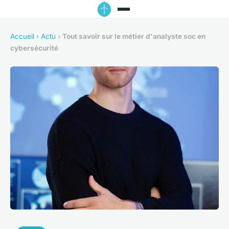
Accueil
›
Actu
›
Tout savoir sur le métier d'analyste soc en
cybersécurité