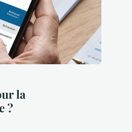
our la
e ?