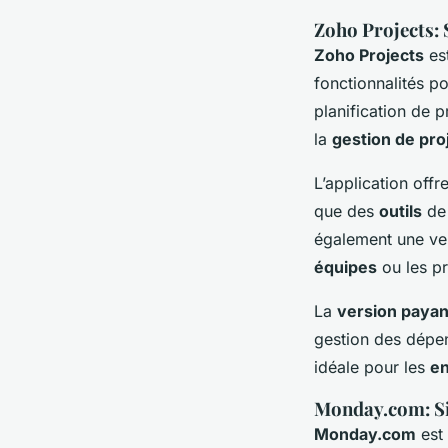
Zoho Projects: 
Zoho Projects
est
fonctionnalités p
planification de p
la
gestion de pro
L’application off
que des
outils
de 
également une vers
équipes
ou les pr
La
version payan
gestion des dépen
idéale pour les
en
Monday.com: Sim
Monday.com
est 