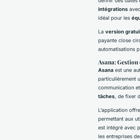
définir des dates
intégrations
avec
idéal pour les
équ
La
version gratui
payante close cir
automatisations p
Asana: Gestion 
Asana
est une aut
particulièrement u
communication e
tâches
, de fixer
L’application offr
permettant aux uti
est intégré avec 
les entreprises de 