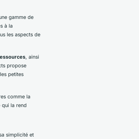
 une gamme de
s à la
us les aspects de
ressources
, ainsi
cts propose
les petites
ires comme la
qui la rend
a simplicité et