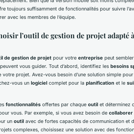
éplacement. Bien que la version mobile soit moins complète
ffre toujours suffisamment de fonctionnalités pour suivre l
rer avec les membres de l’équipe.
sir l’outil de gestion de projet adapté 
il de gestion de projet
pour votre
entreprise
peut sembler
 peuvent vous guider. Tout d’abord, identifiez les
besoins s
e votre projet. Avez-vous besoin d’une solution simple pour
chez-vous un
logiciel
complet pour la
planification
et le
sui
les
fonctionnalités
offertes par chaque
outil
et déterminez ce
 pour vous. Par exemple, si vous avez besoin de
collaborer
our un
outil
avec de fortes capacités de communication et d’
ojets complexes, choisissez une solution avec des fonction