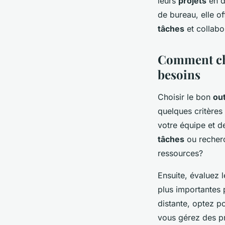
leurs
projets
en d
de bureau, elle o
tâches
et collabo
Comment choi
besoins
Choisir le bon
out
quelques critères
votre équipe et d
tâches
ou recher
ressources?
Ensuite, évaluez 
plus importantes
distante, optez p
vous gérez des pr