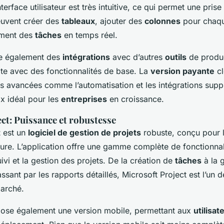
interface utilisateur est très intuitive, ce qui permet une pris
peuvent créer des
tableaux
, ajouter des
colonnes
pour chaqu
ement des
tâches
en temps réel.
e également des
intégrations
avec d’autres
outils
de produc
ite avec des fonctionnalités de base. La
version payante
cl
és avancées comme l’automatisation et les intégrations supp
ix idéal pour les
entreprises
en croissance.
ct: Puissance et robustesse
t
est un
logiciel de gestion de projets
robuste, conçu pour 
re. L’application offre une gamme complète de fonctionnal
suivi et la gestion des projets. De la création de
tâches
à la 
sant par les rapports détaillés, Microsoft Project est l’un de
marché.
opose également une version mobile, permettant aux
utilisat