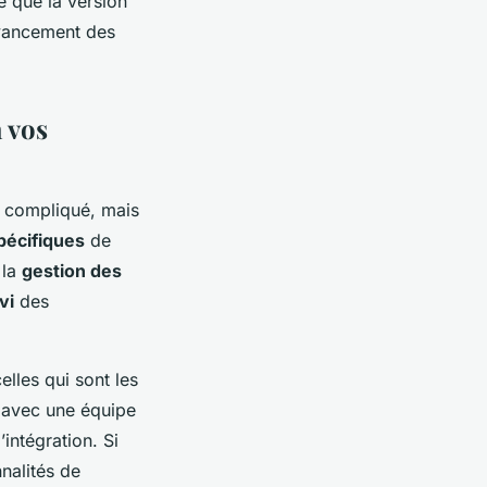
 que la version
’avancement des
à vos
 compliqué, mais
pécifiques
de
 la
gestion des
vi
des
lles qui sont les
avec une équipe
intégration. Si
nalités de