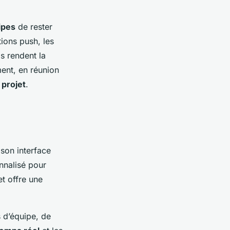
ipes
de rester
tions push, les
ls rendent la
ent, en réunion
e
projet
.
son interface
nnalisé pour
et offre une
 d’équipe, de