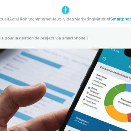
cueil
Actu
High tech
Internet
Jeux-video
Marketing
Matériel
Smartpho
ils pour la gestion de projets via smartphone ?