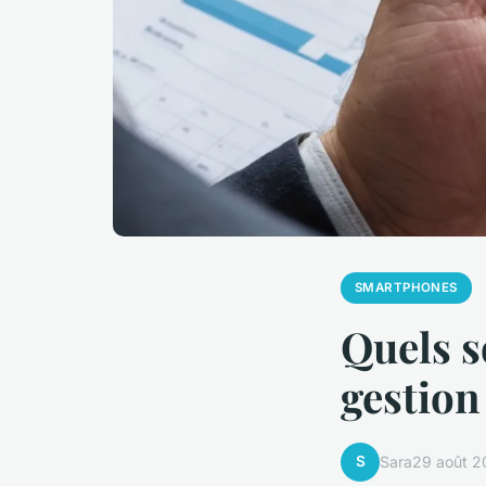
SMARTPHONES
Quels s
gestion
S
Sara
29 août 