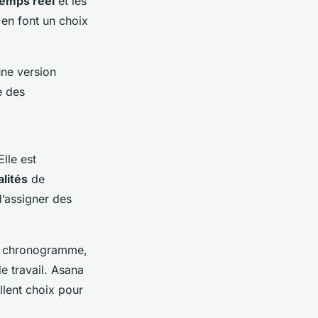
temps réel
et les
en font un choix
une version
e des
Elle est
lités
de
d’assigner des
 le chronogramme,
de travail. Asana
llent choix pour