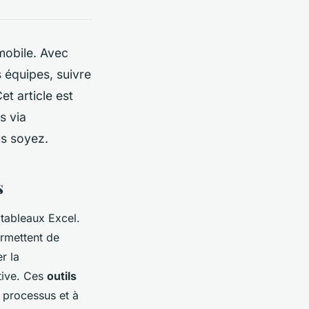
mobile. Avec
s équipes, suivre
et article est
s via
s soyez.
s
 tableaux Excel.
ermettent de
r la
tive. Ces
outils
s processus et à