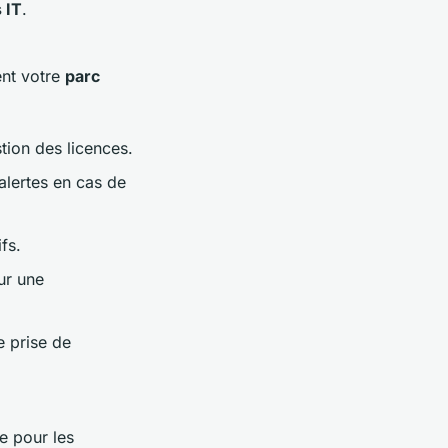
 IT
.
nt votre
parc
stion des licences.
alertes en cas de
fs.
ur une
e prise de
me pour les